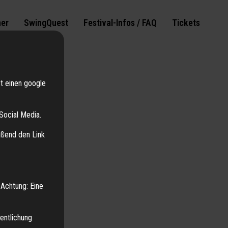
ner
SwingQuest
Festival-Infos / FAQ
Tickets
st einen google
Social Media.
ießend den Link
 Achtung: Eine
entlichung