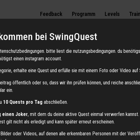
Feedback
Programm
Levels
Trai
kommen bei SwingQuest
Quest
ue Art.
datenschutzbedingungen. bitte liest die nutzungsbedingungen. du benötig
ötigst einen instagram account.
chen kennenzulernen und besondere Momente zu erleben.
gorie, erhalte eine Quest und erfülle sie mit einem Foto oder Video auf 
äch.
itrag öffentlich oder so, dass wir ihn prüfen können, und reiche anschl
ar ein.
zu
10 Quests pro Tag
abschließen.
ag
einen Joker
, mit dem du deine aktive Quest einmal verwerfen kannst.
t gilt nicht als erledigt und kann später erneut erscheinen.
 Bilder oder Videos, auf denen alle erkennbaren Personen mit der Veröff
halten und deine Fortschritte zu speichern.