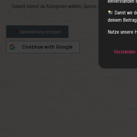
einverstanden s
Danach kannst du Kategorien wählen, Quests erfüllen und deinen 
Damit wir d
deinem Beitrag. 
Nutze unsere 
Spielanleitung anzeigen
Continue with
Google
Verstanden –